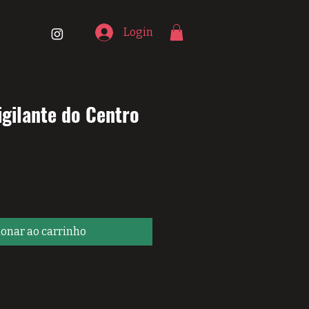
Login
gilante do Centro
eço
ionar ao carrinho